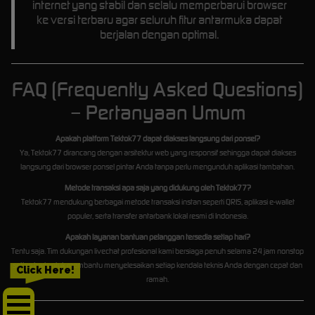
internet yang stabil dan selalu memperbarui browser
ke versi terbaru agar seluruh fitur antarmuka dapat
berjalan dengan optimal.
FAQ (Frequently Asked Questions)
– Pertanyaan Umum
Apakah platform Tektok77 dapat diakses langsung dari ponsel?
Ya, Tektok77 dirancang dengan arsitektur web yang responsif sehingga dapat diakses
langsung dari browser ponsel pintar Anda tanpa perlu mengunduh aplikasi tambahan.
Metode transaksi apa saja yang didukung oleh Tektok77?
Tektok77 mendukung berbagai metode transaksi instan seperti QRIS, aplikasi e-wallet
populer, serta transfer antarbank lokal resmi di Indonesia.
Apakah layanan bantuan pelanggan tersedia setiap hari?
Tentu saja. Tim dukungan livechat profesional kami bersiaga penuh selama 24 jam nonstop
setiap hari untuk membantu menyelesaikan setiap kendala teknis Anda dengan cepat dan
Click Here!
ramah.