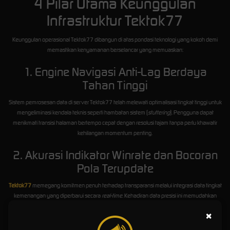
4 Pilar Utama Keunggulan
Infrastruktur Tektok77
Keunggulan operasional Tektok77 dibangun di atas pondasi teknologi yang kokoh demi
memastikan kenyamanan berselancar yang memuaskan:
1. Engine Navigasi Anti-Lag Berdaya
Tahan Tinggi
Sistem pemrosesan data di server Tektok77 telah melewati optimalisasi tingkat tinggi untuk
mengeliminasi kendala teknis seperti hambatan sistem (
stuttering
). Pengguna dapat
menikmati transisi halaman bertempo cepat dengan resolusi tajam tanpa perlu khawatir
kehilangan momentum penting.
2. Akurasi Indikator Winrate dan Bocoran
Pola Terupdate
Tektok77
memegang komitmen penuh terhadap transparansi melalui integrasi data tingkat
kemenangan yang diperbarui secara
real-time
. Kehadiran data presisi ini memudahkan
Anda dalam menyusun racikan taktis dan formasi permainan dengan percaya diri.
×
3. Kemitraan Konten Bersama