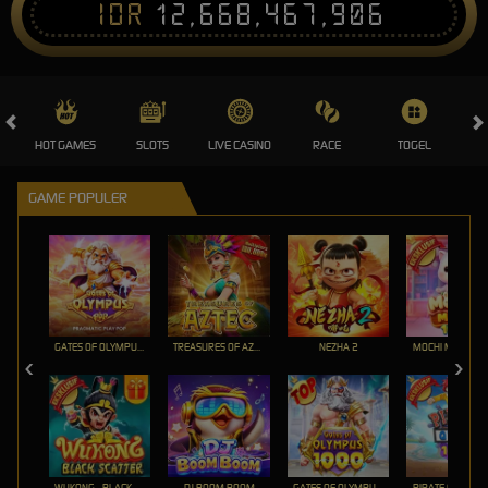
IDR
12,668,467,906
HOT GAMES
SLOTS
LIVE CASINO
RACE
TOGEL
OL
GAME POPULER
GATES OF OLYMPUS POP
TREASURES OF AZTEC
NEZHA 2
MOCHI MANIA 1
WUKONG - BLACK SCATTER
DJ BOOM BOOM
GATES OF OLYMPUS 1000
PIRATE QUEST 1