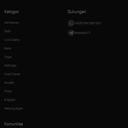
Kategori
Dukungan
Hot Games
+6287841987567
Slots
@tektokk77
Live Casino
Race
Togel
Olahraga
Crash Game
Arcade
Poker
E-Sports
Sabung Ayam
Komunitas