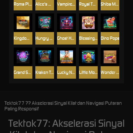
Roma Plus
Alice's Wonder
Vampire Hunter
Royal Thai Dessert
Shiba Mogul
Kingdom Z
Hungry Krahung
Ghost House
Blessing of the Ox
Dino Pops
Grand Shine
Kraken Treasure
Lucky NangKwak
Little Monster
Wonder Cuisine
Tektok77 ?? Akselerasi Sinyal Kilat dan Navigasi Putaran
Paling Responsif
Tektok77: Akselerasi Sinyal