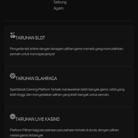
Sabung
Ayam
TARUHAN SLOT
Penyedia slot online dengan beragam pilihan game menarik yang memudahkan
pemain untuk mencapai jackpot
TARUHAN OLAHRAGA
Sportsbook Gaming Platform Terbaik menawarkan lebih banyak game, odds yang
lebih tinggi, dan menyediakan pilihan yang lebih banyak untuk pemain.
TARUHAN LIVE KASINO
Platform Pilihan bagi perusahaan-perusahaan terbaik di dunia, dengan pilihan
variasi game terbanyak