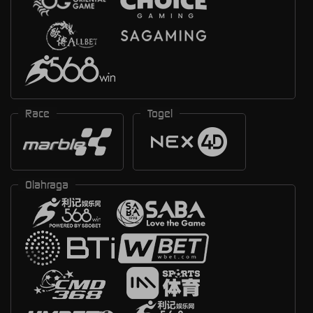
Race
Togel
Olahraga