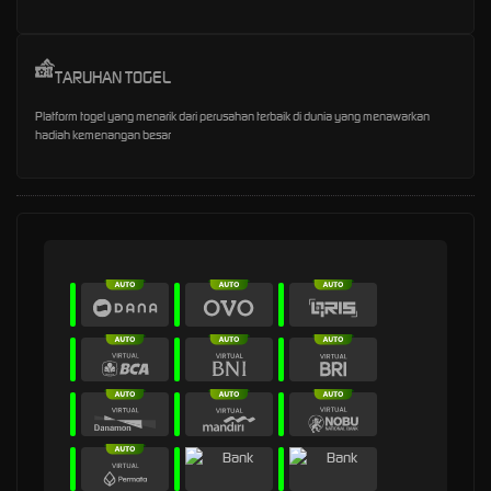
TARUHAN TOGEL
Platform togel yang menarik dari perusahan terbaik di dunia yang menawarkan
hadiah kemenangan besar