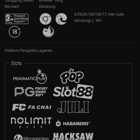
Tanggung Jawab
Browser Yang
Bermain
Didukung
©2026 TEKTOK77. Hak cipta
dilindungi | 18+
Platform Penyedia Layanan
Slots