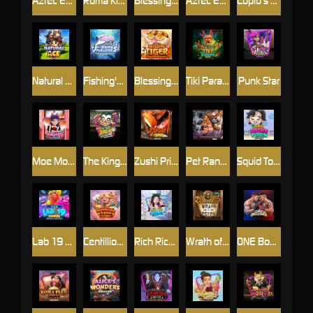
Aztec Empire
Roma Kingdom
Blessing of the Dragon
Aztec Empire 1000
Cupid's Garden
Natural Ace
Fishing's Paradise
Blessing of the Tiger
Tiki Paradise
Punk Star
Moe Moe Cute
The King Joker
Zushi Prime
Pet Ranger
Squid Toon
Lab 19 Mania
Centillion Gods
Rich Rich Water
Wrath of Egypt
ONE Boxing