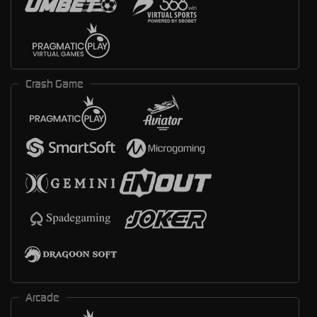
Crash Game
Arcade