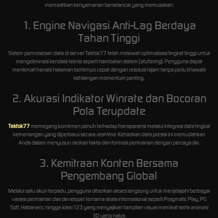
memastikan kenyamanan berselancar yang memuaskan:
1. Engine Navigasi Anti-Lag Berdaya
Tahan Tinggi
Sistem pemrosesan data di server Tektok77 telah melewati optimalisasi tingkat tinggi untuk
mengeliminasi kendala teknis seperti hambatan sistem (
stuttering
). Pengguna dapat
menikmati transisi halaman bertempo cepat dengan resolusi tajam tanpa perlu khawatir
kehilangan momentum penting.
2. Akurasi Indikator Winrate dan Bocoran
Pola Terupdate
Tektok77
memegang komitmen penuh terhadap transparansi melalui integrasi data tingkat
kemenangan yang diperbarui secara
real-time
. Kehadiran data presisi ini memudahkan
Anda dalam menyusun racikan taktis dan formasi permainan dengan percaya diri.
3. Kemitraan Konten Bersama
Pengembang Global
Melalui satu akun terpadu, pengguna diberikan akses langsung untuk menjelajahi berbagai
variasi permainan dari developer ternama skala internasional seperti Pragmatic Play, PG
Soft, Habanero, hingga Joker123 yang menyajikan tampilan visual memikat serta animasi
3D yang halus.