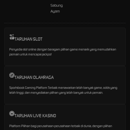
Sabung
Ayam
TARUHAN SLOT
Penyedia slot online dengan beragam pilihan game menarik yang memudahkan
pemain untuk mencapai jackpot
TARUHAN OLAHRAGA
Sportsbook Gaming Platform Terbaik menawarkan lebih banyak game, odds yang
lebih tinggi, dan menyediakan pilihan yang lebih banyak untuk pemain.
TARUHAN LIVE KASINO
Platform Pilihan bagi perusahaan-perusahaan terbaik di dunia, dengan pilihan