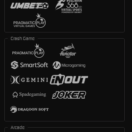
Crash Game
Arcade