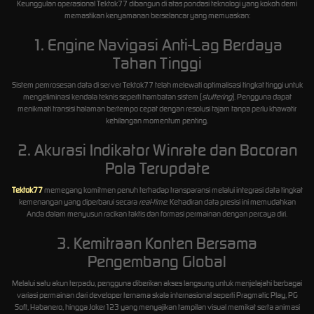
Keunggulan operasional Tektok77 dibangun di atas pondasi teknologi yang kokoh demi
memastikan kenyamanan berselancar yang memuaskan:
1. Engine Navigasi Anti-Lag Berdaya
Tahan Tinggi
Sistem pemrosesan data di server Tektok77 telah melewati optimalisasi tingkat tinggi untuk
mengeliminasi kendala teknis seperti hambatan sistem (
stuttering
). Pengguna dapat
menikmati transisi halaman bertempo cepat dengan resolusi tajam tanpa perlu khawatir
kehilangan momentum penting.
2. Akurasi Indikator Winrate dan Bocoran
Pola Terupdate
Tektok77
memegang komitmen penuh terhadap transparansi melalui integrasi data tingkat
kemenangan yang diperbarui secara
real-time
. Kehadiran data presisi ini memudahkan
Anda dalam menyusun racikan taktis dan formasi permainan dengan percaya diri.
3. Kemitraan Konten Bersama
Pengembang Global
Melalui satu akun terpadu, pengguna diberikan akses langsung untuk menjelajahi berbagai
variasi permainan dari developer ternama skala internasional seperti Pragmatic Play, PG
Soft, Habanero, hingga Joker123 yang menyajikan tampilan visual memikat serta animasi