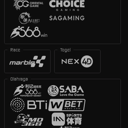
Race
Togel
Olahraga