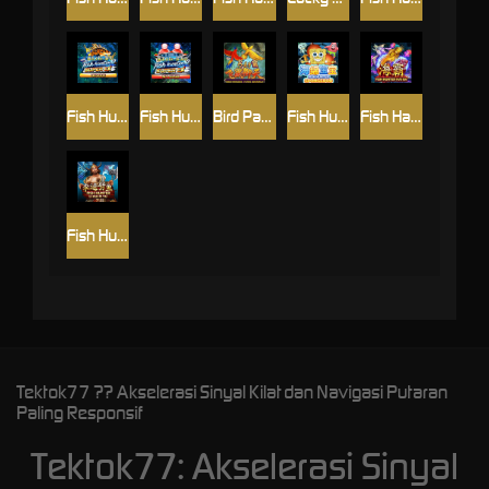
Fish Hunter 2 EX-Newbie
Fish Hunter 2 EX-My Club
Bird Paradise
Fish Hunter Spongebob
Fish Haiba
Fish Hunting: Li Kui Pi Yu
Tektok77 ?? Akselerasi Sinyal Kilat dan Navigasi Putaran
Paling Responsif
Tektok77: Akselerasi Sinyal