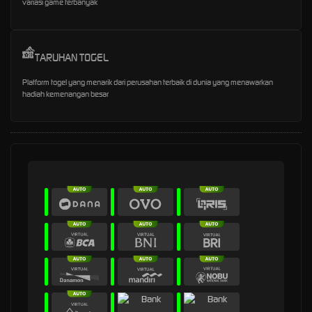
variasi game terbanyak
TARUHAN TOGEL
Platform togel yang menarik dari perusahan terbaik di dunia yang menawarkan
hadiah kemenangan besar