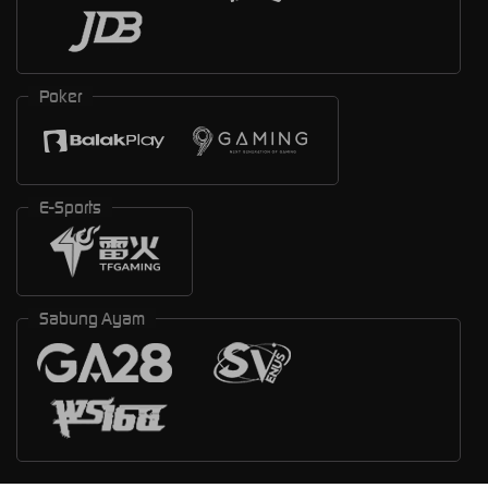
Poker
E-Sports
Sabung Ayam