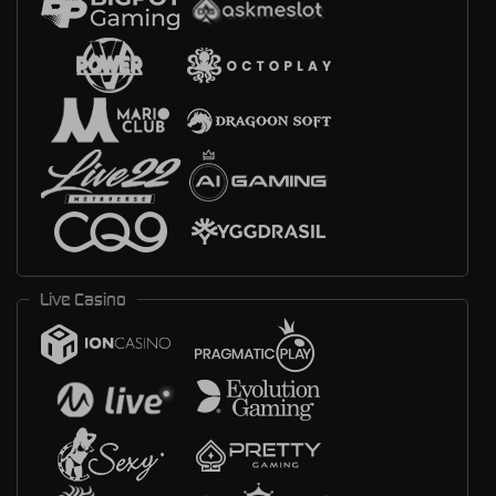
Live Casino