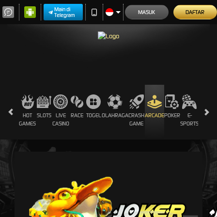
Main di
MASUK
DAFTAR
Telegram
HOT
SLOTS
LIVE
RACE
TOGEL
OLAHRAGA
CRASH
ARCADE
POKER
E-
SABUN
GAMES
CASINO
GAME
SPORTS
AYAM