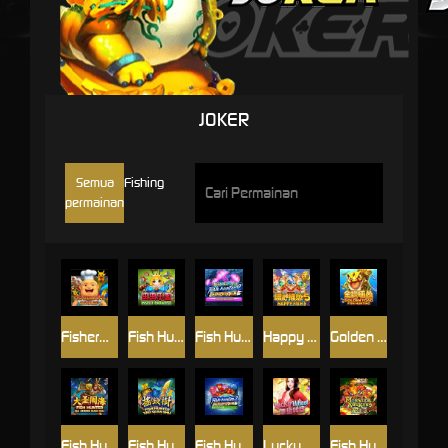
JOKER
Semua
Fishing
permainan
Fisherman's Wharf
Fish Hunter Insect Paradise
Fish Hunter 2 EX-Pro
Happy Fish 5
Golden Toad Fish Hunting
Fish Hunting: Da Sheng Nao Hai
Fish Hunting: Yao Qian Shu
Fish Hunter 2 EX-Novice
Lucky Wheel
Fish Hunter Monster Awaken