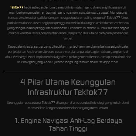
Tektok77
hadir sebagai platform game online modern yang dirancang khusus untuk
memberikan pengalaman bermain yang nyaman, seru, dan serba cepat. Mengusung
konsep akselerasi sinyal kilat dengan navigasi putaran paling responsif, Tektok77 fokus
pada kemudahan akses bagi para pengguna melalui dukungan arsitektur server terbaru
yang sangat ramah pengguna di Indonesia. Ekosistem ini dibentuk untuk melibas segala
macam kendala teknis penjelajahan siber yang kerap dikeluhkan oleh para peselancar
virtual.
Kepadatan klaster server yang dihadirkan menjadi jaminan utama bahwa seluruh data
penjelajahan Anda akan diproses secara merata tanpa ada bagian sistem yang lambat
atau
stuttering
. Lewat implementasi algoritma pintar generasi terbaru, setiap menu hoki dan
fitur navigasi yang Anda tuju akan langsung terbuka dalam sekejap mata.
4 Pilar Utama Keunggulan
Infrastruktur Tektok77
Keunggulan operasional Tektok77 dibangun di atas pondasi teknologi yang kokoh demi
memastikan kenyamanan berselancar yang memuaskan:
1. Engine Navigasi Anti-Lag Berdaya
Tahan Tinggi