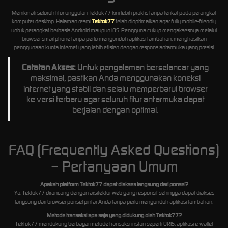
Menikmati seluruh fitur unggulan Tektok77 kini lebih praktis tanpa terikat pada perangkat
komputer desktop. Halaman resmi
Tektok77
telah dioptimalkan agar fully mobile-friendly
untuk perangkat berbasis Android maupun iOS. Pengguna cukup mengaksesnya melalui
browser smartphone tanpa perlu mengunduh aplikasi tambahan, menghasilkan
penggunaan kuota internet yang lebih efisien dengan respons antarmuka yang presisi.
Catatan Akses:
Untuk pengalaman berselancar yang
maksimal, pastikan Anda menggunakan koneksi
internet yang stabil dan selalu memperbarui browser
ke versi terbaru agar seluruh fitur antarmuka dapat
berjalan dengan optimal.
FAQ (Frequently Asked Questions)
– Pertanyaan Umum
Apakah platform Tektok77 dapat diakses langsung dari ponsel?
Ya, Tektok77 dirancang dengan arsitektur web yang responsif sehingga dapat diakses
langsung dari browser ponsel pintar Anda tanpa perlu mengunduh aplikasi tambahan.
Metode transaksi apa saja yang didukung oleh Tektok77?
Tektok77 mendukung berbagai metode transaksi instan seperti QRIS, aplikasi e-wallet