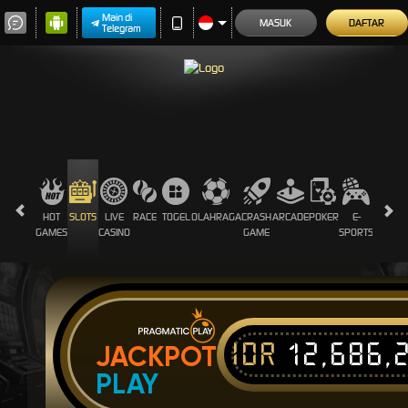
Main di
MASUK
DAFTAR
Telegram
HOT
SLOTS
LIVE
RACE
TOGEL
OLAHRAGA
CRASH
ARCADE
POKER
E-
SABUN
GAMES
CASINO
GAME
SPORTS
AYAM
IDR
12,686,
JACKPOT
PLAY