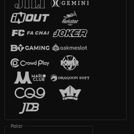
Poker