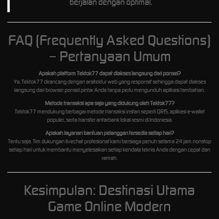
berjalan dengan optimal.
FAQ (Frequently Asked Questions)
– Pertanyaan Umum
Apakah platform Tektok77 dapat diakses langsung dari ponsel?
Ya, Tektok77 dirancang dengan arsitektur web yang responsif sehingga dapat diakses
langsung dari browser ponsel pintar Anda tanpa perlu mengunduh aplikasi tambahan.
Metode transaksi apa saja yang didukung oleh Tektok77?
Tektok77 mendukung berbagai metode transaksi instan seperti QRIS, aplikasi e-wallet
populer, serta transfer antarbank lokal resmi di Indonesia.
Apakah layanan bantuan pelanggan tersedia setiap hari?
Tentu saja. Tim dukungan livechat profesional kami bersiaga penuh selama 24 jam nonstop
setiap hari untuk membantu menyelesaikan setiap kendala teknis Anda dengan cepat dan
ramah.
Kesimpulan: Destinasi Utama
Game Online Modern