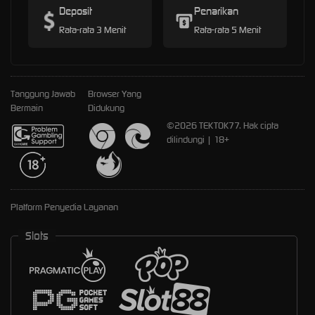
Deposit
Penarikan
Rata-rata 3 Menit
Rata-rata 5 Menit
Tanggung Jawab
Browser Yang
Bermain
Didukung
©2026 TEKTOK77. Hak cipta
dilindungi | 18+
Platform Penyedia Layanan
Slots