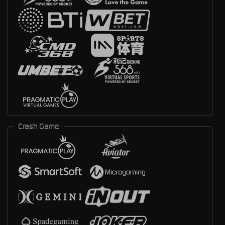
Crash Game