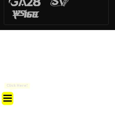
Click Here!