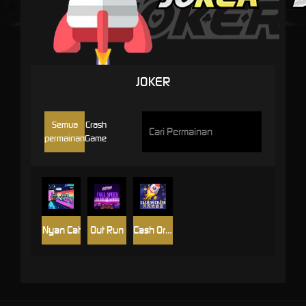
JOKER
Semua
Crash
permainan
Game
Nyan Cat
Out Run
Cash Or Crash