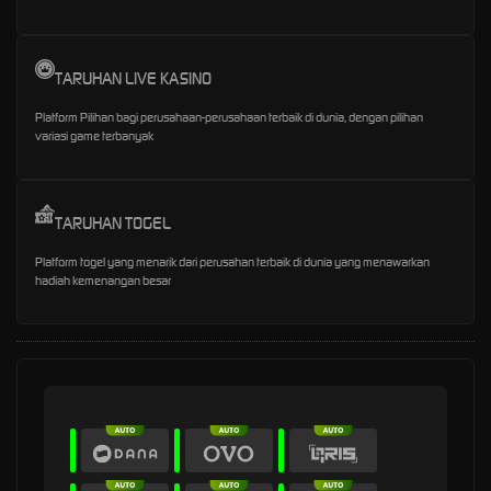
TARUHAN LIVE KASINO
Platform Pilihan bagi perusahaan-perusahaan terbaik di dunia, dengan pilihan
variasi game terbanyak
TARUHAN TOGEL
Platform togel yang menarik dari perusahan terbaik di dunia yang menawarkan
hadiah kemenangan besar