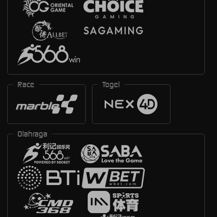
Race
Togel
Olahraga