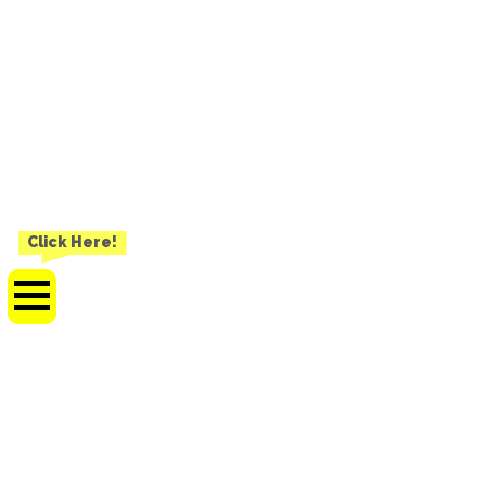
Click Here!