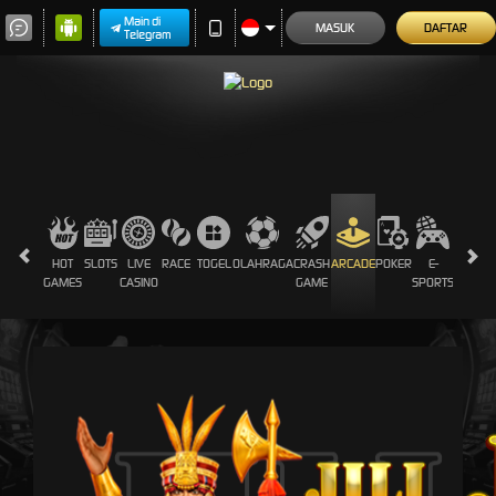
Main di
MASUK
DAFTAR
Telegram
HOT
SLOTS
LIVE
RACE
TOGEL
OLAHRAGA
CRASH
ARCADE
POKER
E-
SABUN
GAMES
CASINO
GAME
SPORTS
AYAM