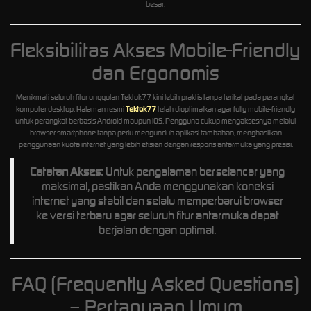
besar.
Fleksibilitas Akses Mobile-Friendly
dan Ergonomis
Menikmati seluruh fitur unggulan Tektok77 kini lebih praktis tanpa terikat pada perangkat
komputer desktop. Halaman resmi
Tektok77
telah dioptimalkan agar fully mobile-friendly
untuk perangkat berbasis Android maupun iOS. Pengguna cukup mengaksesnya melalui
browser smartphone tanpa perlu mengunduh aplikasi tambahan, menghasilkan
penggunaan kuota internet yang lebih efisien dengan respons antarmuka yang presisi.
Catatan Akses:
Untuk pengalaman berselancar yang
maksimal, pastikan Anda menggunakan koneksi
internet yang stabil dan selalu memperbarui browser
ke versi terbaru agar seluruh fitur antarmuka dapat
berjalan dengan optimal.
FAQ (Frequently Asked Questions)
– Pertanyaan Umum