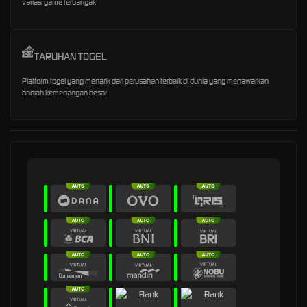
variasi game terbanyak
TARUHAN TOGEL
Platform togel yang menarik dari perusahan terbaik di dunia yang menawarkan
hadiah kemenangan besar