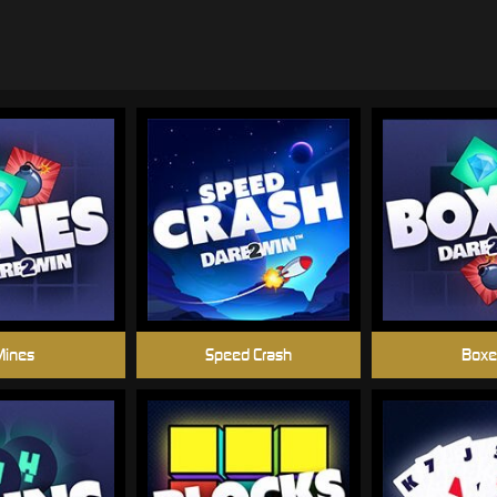
Mines
Speed Crash
Boxe