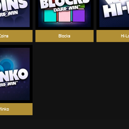
Coins
Blocks
Hi-L
linko