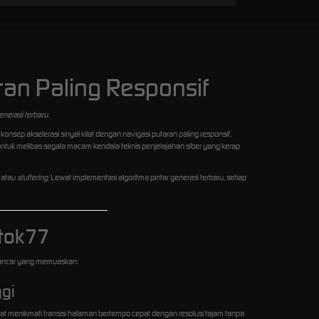
aran Paling Responsif
erasi terbaru.
ep akselerasi sinyal kilat dengan navigasi putaran paling responsif,
ntuk melibas segala macam kendala teknis penjelajahan siber yang kerap
 atau
stuttering
. Lewat implementasi algoritma pintar generasi terbaru, setiap
ktok77
lancar yang memuaskan:
ggi
at menikmati transisi halaman bertempo cepat dengan resolusi tajam tanpa