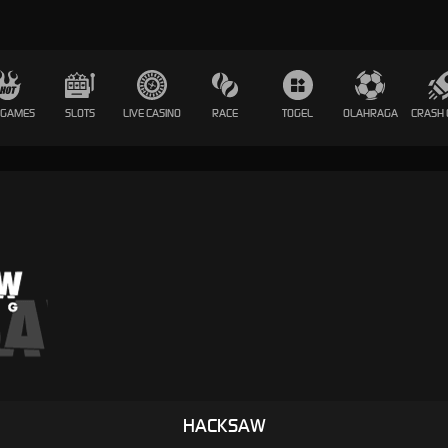
 GAMES
SLOTS
LIVE CASINO
RACE
TOGEL
OLAHRAGA
CRASH
HACKSAW