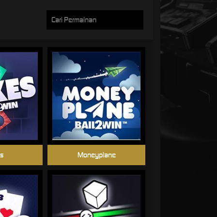
s
Moneyplane