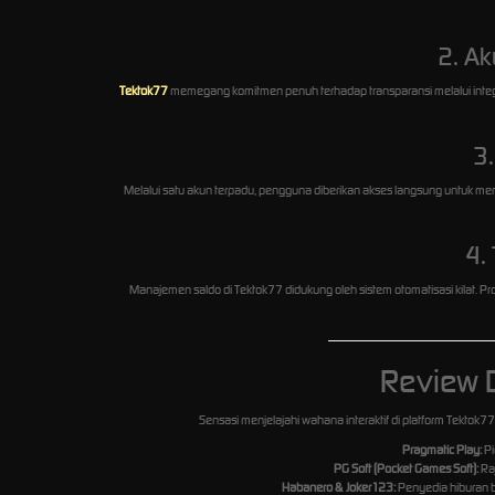
2. Ak
Tektok77
memegang komitmen penuh terhadap transparansi melalui integ
3
Melalui satu akun terpadu, pengguna diberikan akses langsung untuk menj
4.
Manajemen saldo di Tektok77 didukung oleh sistem otomatisasi kilat. P
Review D
Sensasi menjelajahi wahana interaktif di platform Tektok7
Pragmatic Play:
Pi
PG Soft (Pocket Games Soft):
Raj
Habanero & Joker123:
Penyedia hiburan b