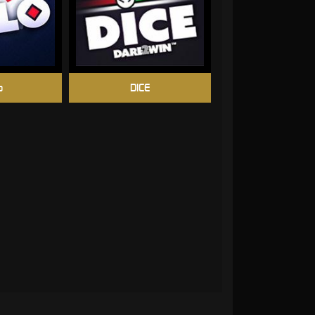
o
DICE