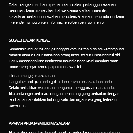
Dalam rangka membantu pemain kami dalam pertanggunjawaban
perjudian, kami memastikan bahwa semua staf kami memiliki
kesadaran pertanggunjawaban perjudian. Silahkan menghubungi kami
jika anda membutuhkan informasi atau bantuan lebih lanjut.
SELALU DALAM KENDALI
Sementara mayoritas dari pelanggan kami bermain dalam kemampuan
mereka namun untuk beberapa orang akan lebih sulit membatasi diri.
Untuk mengendalikan kebiasaan bermain anda kami meminta anda
untuk mengingat beberapa poin di bawah ini:
Hindari mengejar kekalahan.
Hanya bertaruh jika anda yakin dapat menutup kekalahan anda.
Selalu perhatikan waktu dan mengamati penggunaan dana anda.
Jika anda ingin berbicara dengan seseorang yang berkaitan dengan
taruhan anda, silahkan hubungi satu dari organisasi yang tertera di
bawah ini.
APAKAH ANDA MEMILIKI MASALAH?
Jika taruhan anda berdampak buruk terhadap hidup anda atau hidup