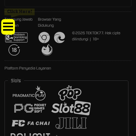
Click Here!
Tanggung Jawab
Browser Yang
Bermain
Didukung
©2026 TEKTOK77. Hak cipta
dilindungi | 18+
Platform Penyedia Layanan
Slots