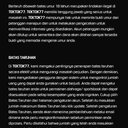
Bertaruh dibawah batas umur 18 tahun merupakan tindakan ilegal di
TEKTOK77
.
TEKTOK77
memiliki tanggung jawab yang serius untuk
masalah ini.
TEKTOK77
mempunyai hak untuk meminta bukti umur dari
pelanggan manapun dan untuk melakukan pengecekan untuk
memverifikasi informasi yang disediakan. Akun pelanggan mungkin
akan ditutup untuk sementara dan dana akan ditahan sampai tersedia
bukti yang memadai mengenai umur anda.
BATAS TARUHAN
Di
TEKTOK77
, kami mengakui pentingnya penerapan batas taruhan
secara efektif untuk mengurangi masalah perjudian. Dengan demikian,
kami menyediakan pengguna dengan sistem untuk mengontrol jumlah
uang yang dapat anda gunakan untuk berjudi. Anda dapat mengatur
batas taruhan anda untuk permainan olahraga/ sportsbook dan dapat
disesuaikan pada setiap kesempatan yang anda inginkan. Cukup pilih
Batas Taruhan dari halaman pengaturan akun. Setelah itu masukkan
jumlah maksimum Batas Taruhan lalu klik update. Setelah pengaturan
Batas Taruhan, aanda akan menerima pemberitahuan melalui email
dimana anda perlu mengkonfirmasikan sebelum permintaan anda
diproses. Perlu diketahui bahwa jumlah yang telah anda masukkan