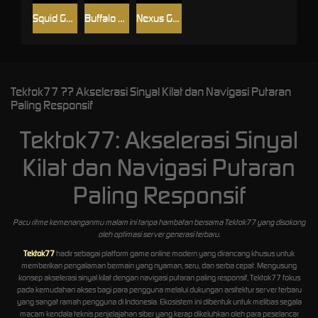
Squid Game 2: Mukunghwa
Buffalo Rush HIGHROLLER
Nexus Gift Delight
Tektok77 ?? Akselerasi Sinyal Kilat dan Navigasi Putaran
Paling Responsif
Tektok77: Akselerasi Sinyal
Kilat dan Navigasi Putaran
Paling Responsif
Pacu ritme kemenanganmu malam ini tanpa hambatan bersama Tektok77 yang disokong
oleh optimasi server generasi terbaru.
Tektok77
hadir sebagai platform game online modern yang dirancang khusus untuk
memberikan pengalaman bermain yang nyaman, seru, dan serba cepat. Mengusung
konsep akselerasi sinyal kilat dengan navigasi putaran paling responsif, Tektok77 fokus
pada kemudahan akses bagi para pengguna melalui dukungan arsitektur server terbaru
yang sangat ramah pengguna di Indonesia. Ekosistem ini dibentuk untuk melibas segala
macam kendala teknis penjelajahan siber yang kerap dikeluhkan oleh para peselancar