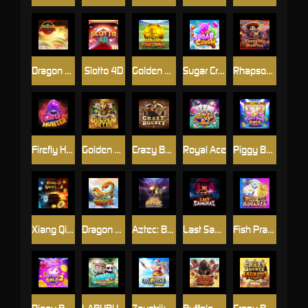
Dragon Chi’s Quest
Slotto 4D
Golden Football
Sugar Crush
Rhapsody of Muertos
Firefly Hunter
Golden Egypt
Crazy Bounty
Royal Ace
Piggy Bank Gold
Xiang Qi Ways 2
Dragon Chi's Quest 2
Aztec: Bonus Hunt
Last Samurai
Fish Prawn Crab Bonanza