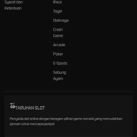
Syarat dan
Race
Ketentuan
Togel
Olahraga
Crash
Game
Arcade
Poker
E-Sports
Sabung
Ayam
TARUHAN SLOT
Penyedia slot online dengan beragam pilihan game menarik yang memudahkan
pemain untuk mencapai jackpot