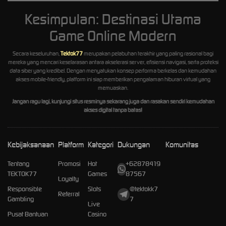
Kesimpulan: Destinasi Utama
Game Online Modern
Secara keseluruhan,
Tektok77
merupakan pelabuhan terakhir yang paling rasional bagi
mereka yang mencari keselarasan antara akselerasi server, efisiensi navigasi, serta proteksi
data siber yang kredibel. Dengan menyatukan konsep performa berkelas dan kemudahan
akses mobile-friendly, platform ini siap memberikan pengalaman hiburan virtual yang
memuaskan.
Jangan ragu lagi, kunjungi situs resminya sekarang juga dan rasakan sendiri kemudahan
akses digital tanpa batas!
Kebijaksanaan
Platform
Kategori
Dukungan
Komunitas
Tentang
Promosi
Hot
+62878419
TEKTOK77
Games
87567
Loyalty
Responsible
Slots
@tektokk7
Referral
Gambling
7
Live
Pusat Bantuan
Casino