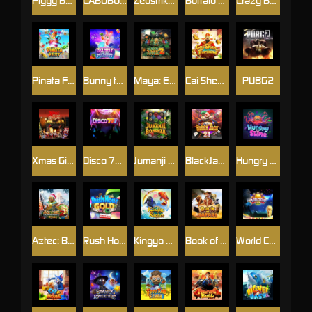
Piggy Bank Gold 2
LABUBU: Fall In Wild
Zeustrike Xmas
Buffalo Rush
Crazy Bounty: Jackpot
Pinata Fest
Bunny to the Moon
Maya: Elemental Totem 2
Cai Shen Fortune
PUBG2
Xmas Gift Delight
Disco 777
Jumanji Bonanza
BlackJack21
Hungry Slime
Aztec: Bonus Hunt 2 Xmas
Rush Hour Gold
Kingyo Riches
Book of Safari
World Cup Final