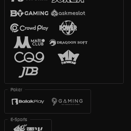
Poker
E-Sports