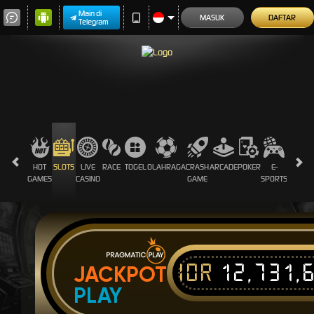
Main di
MASUK
DAFTAR
Telegram
HOT
SLOTS
LIVE
RACE
TOGEL
OLAHRAGA
CRASH
ARCADE
POKER
E-
SABUN
GAMES
CASINO
GAME
SPORTS
AYAM
IDR
12,731,
JACKPOT
PLAY