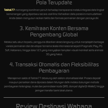
Pola Terupdate
Tektok77
memegang komitmen penuh terhadap transparansi melalui integrasi data tingkat
kemenangan yang diperbarui secara
real-time
. Kehadiran data presisi ini memudahkan
Anda dalam menyusun racikan taktis dan formasi permainan dengan percaya diri.
3. Kemitraan Konten Bersama
Pengembang Global
Melalui satu akun terpadu, pengguna diberikan akses langsung untuk menjelajahi berbagai
variasi permainan dari developer ternama skala internasional seperti Pragmatic Play, PG
Soft, Habanero, hingga Joker123 yang menyajikan tampilan visual memikat serta animasi
3D yang halus.
4. Transaksi Otomatis dan Fleksibilitas
Pembayaran
Manajemen saldo di Tektok77 didukung oleh sistem otomatisasi kilat. Proses deposit
maupun penarikan dana diproses dalam hitungan detik melalui dukungan metode
pembayaran terlengkap, mulai dari pemindaian kode QRIS, dompet digital (E-Wallet), hingga
jaringan transfer bank lokal utama.
Review Destinasi Wahana