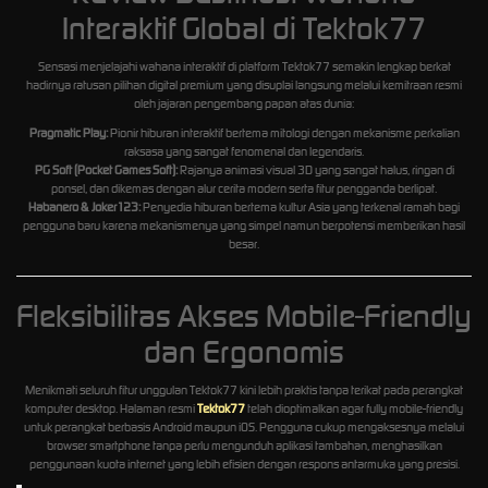
Interaktif Global di Tektok77
Sensasi menjelajahi wahana interaktif di platform Tektok77 semakin lengkap berkat
hadirnya ratusan pilihan digital premium yang disuplai langsung melalui kemitraan resmi
oleh jajaran pengembang papan atas dunia:
Pragmatic Play:
Pionir hiburan interaktif bertema mitologi dengan mekanisme perkalian
raksasa yang sangat fenomenal dan legendaris.
PG Soft (Pocket Games Soft):
Rajanya animasi visual 3D yang sangat halus, ringan di
ponsel, dan dikemas dengan alur cerita modern serta fitur pengganda berlipat.
Habanero & Joker123:
Penyedia hiburan bertema kultur Asia yang terkenal ramah bagi
pengguna baru karena mekanismenya yang simpel namun berpotensi memberikan hasil
besar.
Fleksibilitas Akses Mobile-Friendly
dan Ergonomis
Menikmati seluruh fitur unggulan Tektok77 kini lebih praktis tanpa terikat pada perangkat
komputer desktop. Halaman resmi
Tektok77
telah dioptimalkan agar fully mobile-friendly
untuk perangkat berbasis Android maupun iOS. Pengguna cukup mengaksesnya melalui
browser smartphone tanpa perlu mengunduh aplikasi tambahan, menghasilkan
penggunaan kuota internet yang lebih efisien dengan respons antarmuka yang presisi.