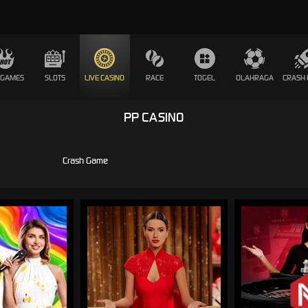
 GAMES
SLOTS
LIVE CASINO
RACE
TOGEL
OLAHRAGA
CRASH
PP CASINO
Crash Game