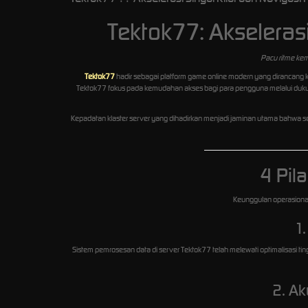
Tektok77: Akselerasi
Pacu ritme ke
Tektok77
hadir sebagai platform game online modern yang dirancang k
Tektok77 fokus pada kemudahan akses bagi para pengguna melalui dukung
Kepadatan klaster server yang dihadirkan menjadi jaminan utama bahwa se
4 Pil
Keunggulan operasiona
1.
Sistem pemrosesan data di server Tektok77 telah melewati optimalisasi ting
2. Ak