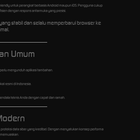
e-friendly untuk perangkat berbasis Android maupun iOS. Pengguna cukup
sien dengan respons antarmuka yang presisi.
ang stabil dan selalu memperbarui browser ke
imal.
yaan Umum
a perlu mengunduh aplikasi tambahan.
kal resmi di Indonesia.
 kendala teknis Anda dengan cepat dan ramah.
 Modern
ta proteksi data siber yang kredibel. Dengan menyatukan konsep performa
ng memuaskan.