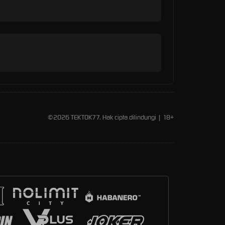
©2026 TEKTOK77. Hak cipta dilindungi | 18+