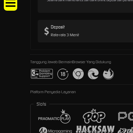
* Selama bank maintenance dan bank offline deposit dan penarik
Deposit
Rata-rata 3 Menit
Tanggung Jawab Bermain
Browser Yang Didukung
Platform Penyedia Layanan
Slots