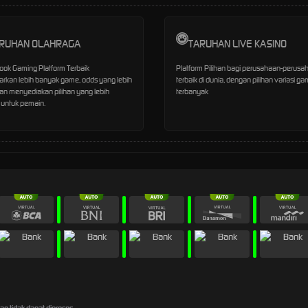
RUHAN OLAHRAGA
TARUHAN LIVE KASINO
ook Gaming Platform Terbaik
Platform Pilihan bagi perusahaan-perusa
kan lebih banyak game, odds yang lebih
terbaik di dunia, dengan pilihan variasi g
 dan menyediakan pilihan yang lebih
terbanyak
untuk pemain.