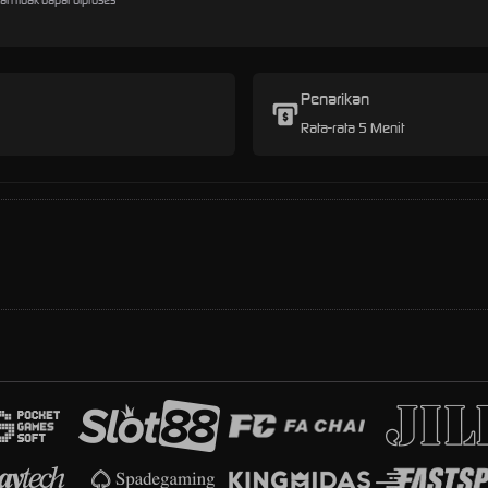
an tidak dapat diproses
Penarikan
Rata-rata 5 Menit