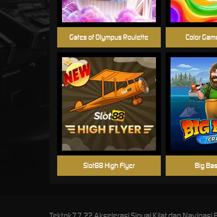
Gates of Olympus Roulette
Color Ga
Slot88 High Flyer
Big Ba
Tektok77 ?? Akselerasi Sinyal Kilat dan Navigasi 