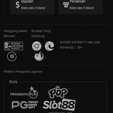
Deposit
Penarikan
Rata-rata 3 Menit
Rata-rata 5 Menit
Tanggung Jawab
Browser Yang
Bermain
Didukung
©2026 TEKTOK77. Hak cipta
dilindungi | 18+
Platform Penyedia Layanan
Slots