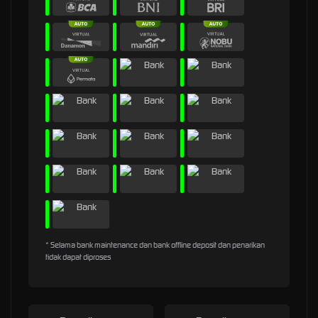
* Selama bank maintenance dan bank offline deposit dan penarikan
tidak dapat diproses