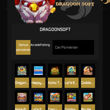
DRAGOONSOFT
Semua
Arcade
Fishing
permainan
Dragon Palace Fishing
Happy Fish
Aztec Treasure
Let's Enhance
Goddess or Crash
Ninja Fishing
Let's Shoot
Crazy Orb
Golden Zuma
Big Hammer