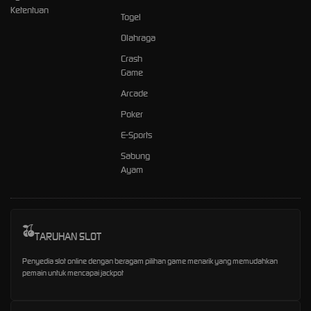
Ketentuan
Togel
Olahraga
Crash
Game
Arcade
Poker
E-Sports
Sabung
Ayam
TARUHAN SLOT
Penyedia slot online dengan beragam pilihan game menarik yang memudahkan
pemain untuk mencapai jackpot