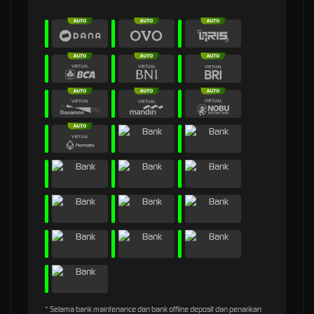
* Selama bank maintenance dan bank offline deposit dan penarikan