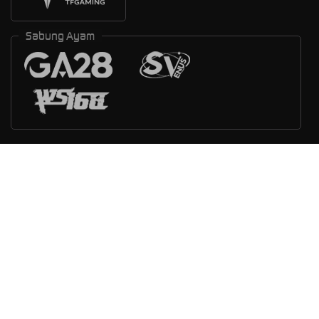
Sabung Ayam