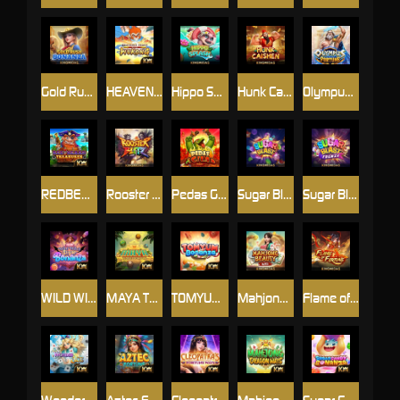
Gold Rush Bonanza
HEAVENLY FEAST WITH WUKONG
Hippo Splash
Hunk Cai Shen
Olympus Fortune
REDBEARD TREASURE
Rooster Blitz
Pedas Gila
Sugar Blast
Sugar Blast Frenzy
WILD WITCH SUGAR BONANZA
MAYA TEMPLE OF FORTUNE
TOMYUM BONANZA
Mahjong Beauty
Flame of Fortune