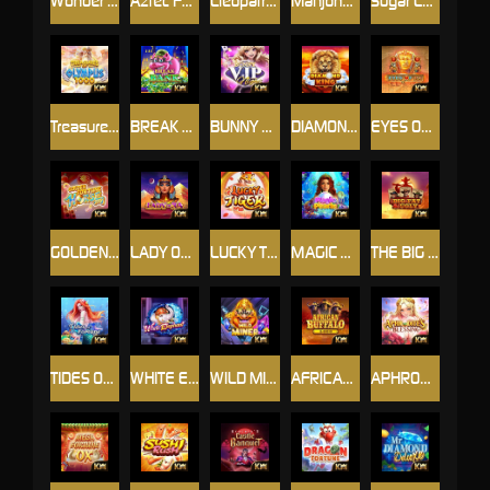
Wonder Ace
Aztec Fortune
Cleopatra's Fortune Ways
Mahjong Dragon Ways
Sugar Candy Bonanza
Treasures of Olympus 1000
BREAK THE BANK
BUNNY VIP NIGHT
DIAMOND KING
EYES OF RA
GOLDEN FORTUNE HORSE
LADY OF RA
LUCKY TIGER
MAGIC PEARLS
THE BIG THE FAT THE UGLY
TIDES OF FORTUNE
WHITE ELEPHANT
WILD MINER
AFRICAN BUFFALO 5000
APHRODITE’S BLESSING