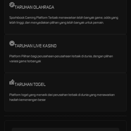
TARUHAN OLAHRAGA
Sportsbook Gaming Platform Terbaik menawarkan lebih banyak game, odds yang
lebih tinggi, dan menyediakan pilihan yang lebih banyak untuk pemain.
TARUHAN LIVE KASINO
Platform Pilihan bagi perusahaan-perusahaan terbaik di dunia, dengan pilihan
variasi game terbanyak
TARUHAN TOGEL
Platform togel yang menarik dari perusahan terbaik di dunia yang menawarkan
hadiah kemenangan besar