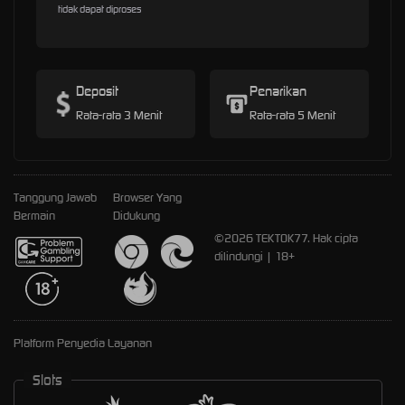
tidak dapat diproses
Deposit
Penarikan
Rata-rata 3 Menit
Rata-rata 5 Menit
Tanggung Jawab
Browser Yang
Bermain
Didukung
©2026 TEKTOK77. Hak cipta
dilindungi | 18+
Platform Penyedia Layanan
Slots