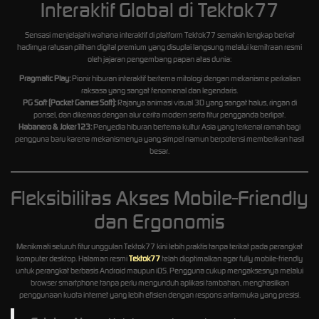
Interaktif Global di Tektok77
Sensasi menjelajahi wahana interaktif di platform Tektok77 semakin lengkap berkat
hadirnya ratusan pilihan digital premium yang disuplai langsung melalui kemitraan resmi
oleh jajaran pengembang papan atas dunia:
Pragmatic Play:
Pionir hiburan interaktif bertema mitologi dengan mekanisme perkalian
raksasa yang sangat fenomenal dan legendaris.
PG Soft (Pocket Games Soft):
Rajanya animasi visual 3D yang sangat halus, ringan di
ponsel, dan dikemas dengan alur cerita modern serta fitur pengganda berlipat.
Habanero & Joker123:
Penyedia hiburan bertema kultur Asia yang terkenal ramah bagi
pengguna baru karena mekanismenya yang simpel namun berpotensi memberikan hasil
besar.
Fleksibilitas Akses Mobile-Friendly
dan Ergonomis
Menikmati seluruh fitur unggulan Tektok77 kini lebih praktis tanpa terikat pada perangkat
komputer desktop. Halaman resmi
Tektok77
telah dioptimalkan agar fully mobile-friendly
untuk perangkat berbasis Android maupun iOS. Pengguna cukup mengaksesnya melalui
browser smartphone tanpa perlu mengunduh aplikasi tambahan, menghasilkan
penggunaan kuota internet yang lebih efisien dengan respons antarmuka yang presisi.