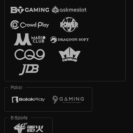
Poker
E-Sports