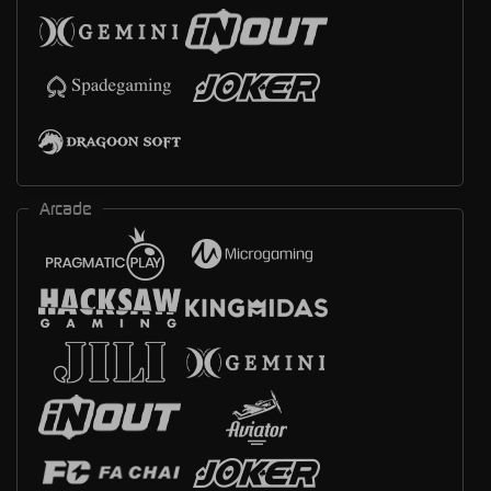
Arcade