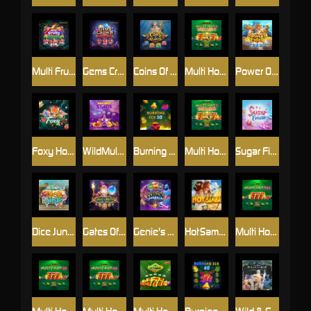
Multi Fruits Charging Wilds
Gems Crown Charging Wilds
Coins Of Atlantis
Multi Hot 5 Super Wilds
Power Of Tiger
Foxy Hot 20
WildMultiStar
Burning Ice 10
Multi Hot 5 Burn Wilds
Sugar Fiesta
Dice Jungle
Gates Of Merlyn
Genie's Bonanza
HotSamba
Multi Hot 10