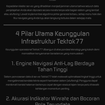
Kepadatan klaster server yang dihadirkan menjadi jaminan utama bahwa seluruh data
penjelajahan Anda akan diproses secara merata tanpa ada bagian sistem yang lambat
atau
stuttering
. Lewat implementasi algoritma pintar generasi terbaru, setiap menu hoki dan
fitur navigasi yang Anda tuju akan langsung terbuka dalam sekejap mata.
4 Pilar Utama Keunggulan
Infrastruktur Tektok77
Keunggulan operasional Tektok77 dibangun di atas pondasi teknologi yang kokoh demi
memastikan kenyamanan berselancar yang memuaskan:
1. Engine Navigasi Anti-Lag Berdaya
Tahan Tinggi
Sistem pemrosesan data di server Tektok77 telah melewati optimalisasi tingkat tinggi untuk
mengeliminasi kendala teknis seperti hambatan sistem (
stuttering
). Pengguna dapat
menikmati transisi halaman bertempo cepat dengan resolusi tajam tanpa perlu khawatir
kehilangan momentum penting.
2. Akurasi Indikator Winrate dan Bocoran
Pola Terupdate