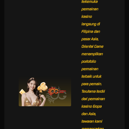
terkemuka
permainan
kasino
langsung di
Filipina dan
pasar Asia,
Oriental Game
menampilkan
portofolio
permainan
terbaik untuk
para pemain.
Terutama terdiri
dari permainan
kasino Eropa
dan Asia,
tawaran kami
memancarkan