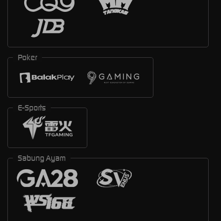
Poker
E-Sports
Sabung Ayam