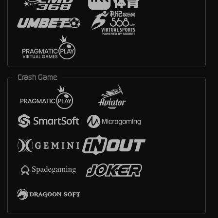
Crash Game