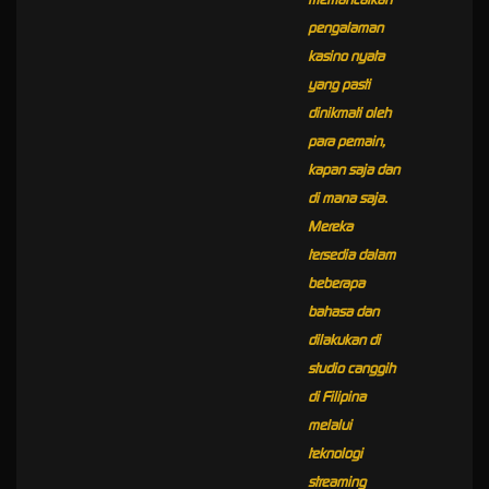
pengalaman
kasino nyata
yang pasti
dinikmati oleh
para pemain,
kapan saja dan
di mana saja.
Mereka
tersedia dalam
beberapa
bahasa dan
dilakukan di
studio canggih
di Filipina
melalui
teknologi
streaming