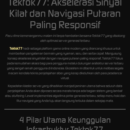
Tektok77: Akselerasi Sinyal
Kilat dan Navigasi Putaran
Paling Responsif
Pacu ritme kemenanganmu malam ini tanpa hambatan bersama Tektok77 yang disokong
oleh optimasi server generasi terbaru.
Tektok77
hadir sebagai platform game online modern yang dirancang khusus untuk
memberikan pengalaman bermain yang nyaman, seru, dan serba cepat. Mengusung
konsep akselerasi sinyal kilat dengan navigasi putaran paling responsif, Tektok77 fokus
pada kemudahan akses bagi para pengguna melalui dukungan arsitektur server terbaru
yang sangat ramah pengguna di Indonesia. Ekosistem ini dibentuk untuk melibas segala
macam kendala teknis penjelajahan siber yang kerap dikeluhkan oleh para peselancar
virtual.
Kepadatan klaster server yang dihadirkan menjadi jaminan utama bahwa seluruh data
penjelajahan Anda akan diproses secara merata tanpa ada bagian sistem yang lambat
atau
stuttering
. Lewat implementasi algoritma pintar generasi terbaru, setiap menu hoki dan
fitur navigasi yang Anda tuju akan langsung terbuka dalam sekejap mata.
4 Pilar Utama Keunggulan
Infrastruktur Tektok77