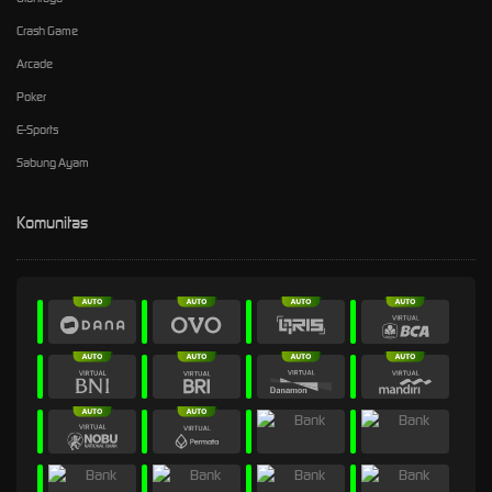
Crash Game
Arcade
Poker
E-Sports
Sabung Ayam
Komunitas