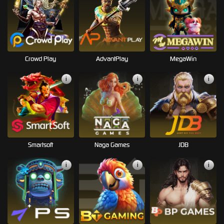
Crowd Play
AdvantPlay
MegaWin
i
i
i
Smartsoft
Naga Games
JDB
i
i
i