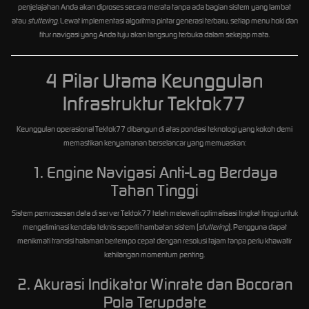
penjelajahan Anda akan diproses secara merata tanpa ada bagian sistem yang lambat
atau
stuttering
. Lewat implementasi algoritma pintar generasi terbaru, setiap menu hoki dan
fitur navigasi yang Anda tuju akan langsung terbuka dalam sekejap mata.
4 Pilar Utama Keunggulan
Infrastruktur Tektok77
Keunggulan operasional Tektok77 dibangun di atas pondasi teknologi yang kokoh demi
memastikan kenyamanan berselancar yang memuaskan:
1. Engine Navigasi Anti-Lag Berdaya
Tahan Tinggi
Sistem pemrosesan data di server Tektok77 telah melewati optimalisasi tingkat tinggi untuk
mengeliminasi kendala teknis seperti hambatan sistem (
stuttering
). Pengguna dapat
menikmati transisi halaman bertempo cepat dengan resolusi tajam tanpa perlu khawatir
kehilangan momentum penting.
2. Akurasi Indikator Winrate dan Bocoran
Pola Terupdate