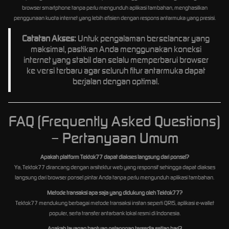
browser smartphone tanpa perlu mengunduh aplikasi tambahan, menghasilkan
penggunaan kuota internet yang lebih efisien dengan respons antarmuka yang presisi.
Catatan Akses:
Untuk pengalaman berselancar yang
maksimal, pastikan Anda menggunakan koneksi
internet yang stabil dan selalu memperbarui browser
ke versi terbaru agar seluruh fitur antarmuka dapat
berjalan dengan optimal.
FAQ (Frequently Asked Questions)
– Pertanyaan Umum
Apakah platform Tektok77 dapat diakses langsung dari ponsel?
Ya, Tektok77 dirancang dengan arsitektur web yang responsif sehingga dapat diakses
langsung dari browser ponsel pintar Anda tanpa perlu mengunduh aplikasi tambahan.
Metode transaksi apa saja yang didukung oleh Tektok77?
Tektok77 mendukung berbagai metode transaksi instan seperti QRIS, aplikasi e-wallet
populer, serta transfer antarbank lokal resmi di Indonesia.
Apakah layanan bantuan pelanggan tersedia setiap hari?