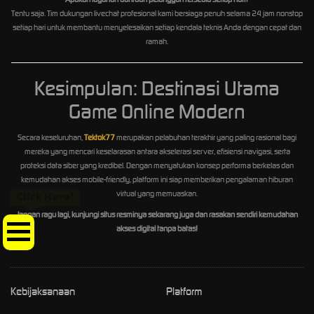
Tentu saja. Tim dukungan livechat profesional kami bersiaga penuh selama 24 jam nonstop
setiap hari untuk membantu menyelesaikan setiap kendala teknis Anda dengan cepat dan
ramah.
Kesimpulan: Destinasi Utama
Game Online Modern
Secara keseluruhan,
Tektok77
merupakan pelabuhan terakhir yang paling rasional bagi
mereka yang mencari keselarasan antara akselerasi server, efisiensi navigasi, serta
proteksi data siber yang kredibel. Dengan menyatukan konsep performa berkelas dan
kemudahan akses mobile-friendly, platform ini siap memberikan pengalaman hiburan
virtual yang memuaskan.
Click Here!
Jangan ragu lagi, kunjungi situs resminya sekarang juga dan rasakan sendiri kemudahan
akses digital tanpa batas!
Kebijaksanaan
Platform