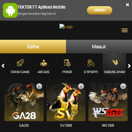
×
TEKTOK77 Aplikasi Mobile
UNDUH
Jangan tampilkan lagi hari ini
Daftar
Masuk
AGA
CRASH GAME
ARCADE
POKER
E-SPORTS
SABUNG AYAM
i
i
i
GA28
SV388
WS168