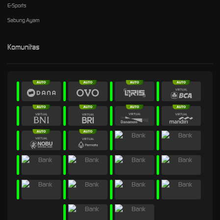
E-Sports
Sabung Ayam
Komunitas